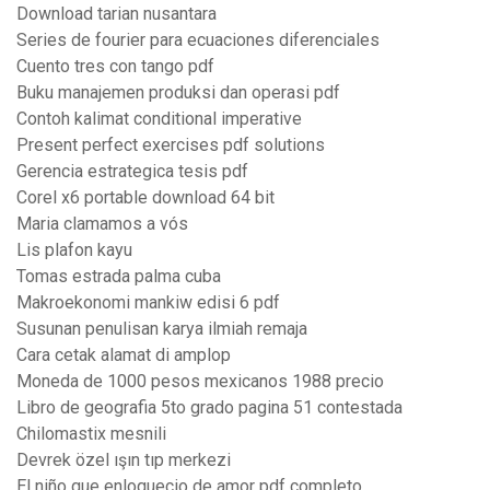
Download tarian nusantara
Series de fourier para ecuaciones diferenciales
Cuento tres con tango pdf
Buku manajemen produksi dan operasi pdf
Contoh kalimat conditional imperative
Present perfect exercises pdf solutions
Gerencia estrategica tesis pdf
Corel x6 portable download 64 bit
Maria clamamos a vós
Lis plafon kayu
Tomas estrada palma cuba
Makroekonomi mankiw edisi 6 pdf
Susunan penulisan karya ilmiah remaja
Cara cetak alamat di amplop
Moneda de 1000 pesos mexicanos 1988 precio
Libro de geografia 5to grado pagina 51 contestada
Chilomastix mesnili
Devrek özel ışın tıp merkezi
El niño que enloquecio de amor pdf completo