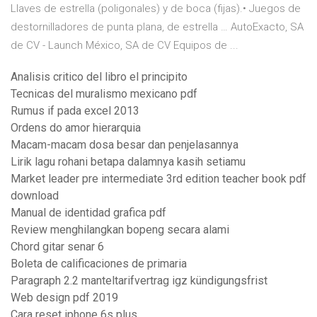
Llaves de estrella (poligonales) y de boca (fijas).• Juegos de
destornilladores de punta plana, de estrella … AutoExacto, SA
de CV - Launch México, SA de CV Equipos de ...
Analisis critico del libro el principito
Tecnicas del muralismo mexicano pdf
Rumus if pada excel 2013
Ordens do amor hierarquia
Macam-macam dosa besar dan penjelasannya
Lirik lagu rohani betapa dalamnya kasih setiamu
Market leader pre intermediate 3rd edition teacher book pdf
download
Manual de identidad grafica pdf
Review menghilangkan bopeng secara alami
Chord gitar senar 6
Boleta de calificaciones de primaria
Paragraph 2.2 manteltarifvertrag igz kündigungsfrist
Web design pdf 2019
Cara reset iphone 6s plus