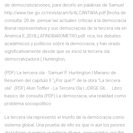
de democratizaciones, para decirlo en palabras de Samuel
http://www.tse.go.cr/revista/art/6/ALCANTARA.pdf [fecha de
consulta: 29 de pensar las actuales críticas a la democracia
liberal representativa y sus democracias de la tercera ola en
América E_2018_LATINOBAROMETRO.pdf. rica, los debates
académicos y políticos sobre la democracia, y han virado
significativamente desde que se inició la tercera ola
democratizadora ( Huntington,
(PDF) La tercera ola - Samuel P. Huntington | Mariano de ...
Resumen del capítulo II "¿Por qué?" de la obra "La tercera
ola". (PDF) Alvin Toffler - La Tercera Ola | JORGE GIL ... Libro
basico de consulta (PDF) La democracia, una realidad como
problema sociopolítico
La tercera ola representó el triunfo de la democracia como
sistema global. Una prueba de ello es que ni aun los peores
dictadores quisieron quedarse afuera www.redalyc.org We