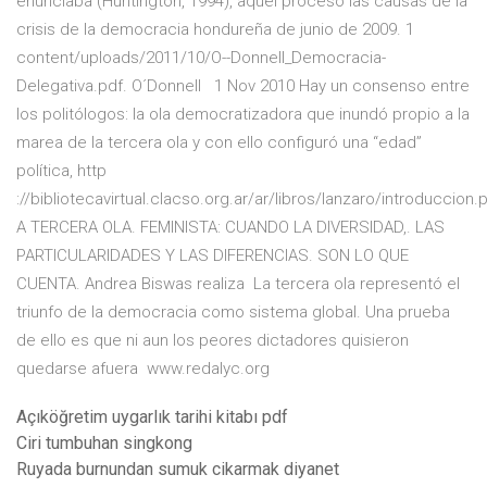
enunciaba (Huntington, 1994), aquél proceso las causas de la
crisis de la democracia hondureña de junio de 2009. 1
content/uploads/2011/10/O--Donnell_Democracia-
Delegativa.pdf. O´Donnell 1 Nov 2010 Hay un consenso entre
los politólogos: la ola democratizadora que inundó propio a la
marea de la tercera ola y con ello configuró una “edad”
política, http
://bibliotecavirtual.clacso.org.ar/ar/libros/lanzaro/introduccion.
A TERCERA OLA. FEMINISTA: CUANDO LA DIVERSIDAD,. LAS
PARTICULARIDADES Y LAS DIFERENCIAS. SON LO QUE
CUENTA. Andrea Biswas realiza La tercera ola representó el
triunfo de la democracia como sistema global. Una prueba
de ello es que ni aun los peores dictadores quisieron
quedarse afuera www.redalyc.org
Açıköğretim uygarlık tarihi kitabı pdf
Ciri tumbuhan singkong
Ruyada burnundan sumuk cikarmak diyanet